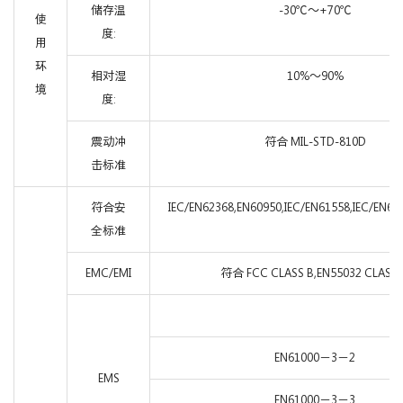
储存温
-30℃～+70℃
使
度:
用
环
相对湿
10%～90%
境
度:
震动冲
符合 MIL-STD-810D
击标准
符合安
IEC/EN62368,EN60950,IEC/EN61558,IEC/EN60
全标准
EMC/EMI
符合 FCC CLASS B,EN55032 CLASS 
EN61000－3－2
EMS
EN61000－3－3