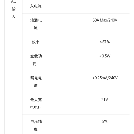
AC
入电流:
输
入
浪涌电
60A Max/240V
流:
效率:
>87%
空载功
<0.5W
耗：
漏电电
<0.25mA/240V
流:
最大充
21V
电电压:
电压精
5%
度: