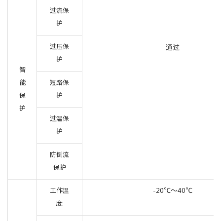
过流保
护
过压保
通过
护
智
能
短路保
保
护
护
过温保
护
防倒流
保护
-20℃～40℃
工作温
度: