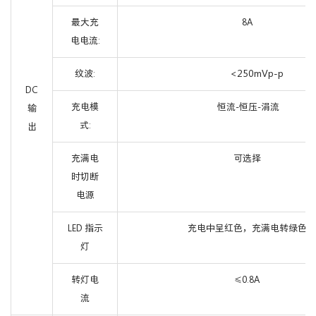
最大充
8A
电电流:
<250mVp-p
纹波:
DC
充电模
恒流-恒压-涓流
输
式:
出
充满电
可选择
时切断
电源
LED 指示
充电中呈红色，充满电转绿色
灯
转灯电
0.8A
≤
流