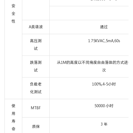
安
全
性
A类谐波
通过
高压测
1.75KVAC,5mA,60s
试
跌落测
从1M的高度以不同角度自由落体的方式进行
试
次
负载老
100%,4-5小时
化测试
使
50000 小时
MTBF
用
寿
3 年
质保
命