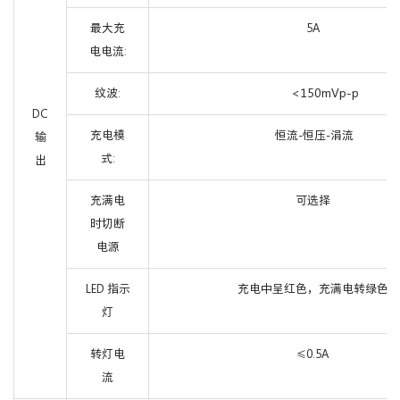
最大充
5A
电电流:
<150mVp-p
纹波:
DC
充电模
恒流-恒压-涓流
输
式:
出
充满电
可选择
时切断
电源
LED 指示
充电中呈红色，充满电转绿色
灯
转灯电
0.5A
≤
流