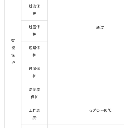
过流保
护
过压保
通过
护
智
能
短路保
保
护
护
过温保
护
防倒流
保护
-20℃～40℃
工作温
度: