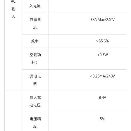
AC
入电流:
输
入
浪涌电
35A Max/240V
流:
效率:
>85.6%
空载功
<0.3W
耗：
漏电电
<0.25mA/240V
流:
最大充
8.4V
电电压:
电压精
5%
度: