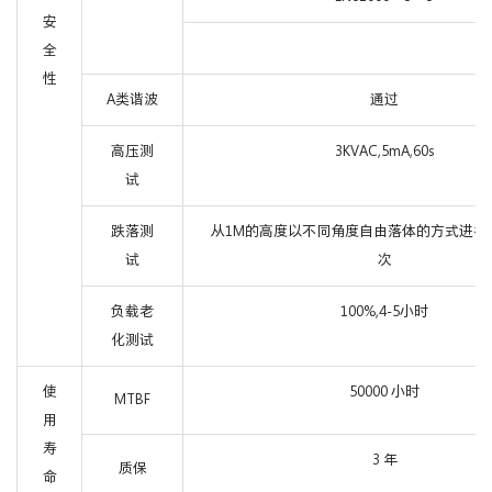
安
全
性
A类谐波
通过
高压测
3KVAC,5mA,60s
试
跌落测
从1M的高度以不同角度自由落体的方式进行
试
次
负载老
100%,4-5小时
化测试
使
50000 小时
MTBF
用
寿
3 年
质保
命