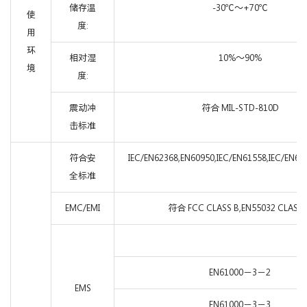
储存温
-30℃～+70℃
使
度:
用
环
相对湿
10%～90%
境
度:
震动冲
符合 MIL-STD-810D
击标准
符合安
IEC/EN62368,EN60950,IEC/EN61558,IEC/EN60
全标准
EMC/EMI
符合 FCC CLASS B,EN55032 CLASS 
EN61000－3－2
EMS
EN61000－3－3