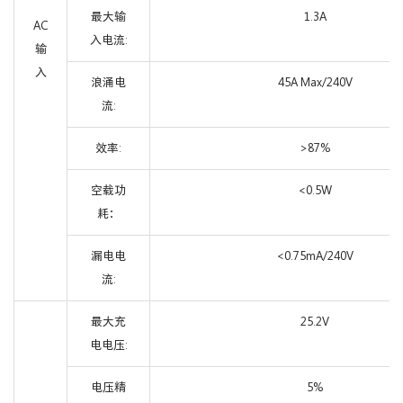
最大输
1.3A
AC
入电流:
输
入
浪涌电
45A Max/240V
流:
效率:
>87%
空载功
<0.5W
耗：
漏电电
<0.75mA/240V
流:
最大充
25.2V
电电压:
电压精
5%