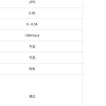
±5%
0.3A
0～0.3A
<80mVp-p
可选
可选
绿色
通过