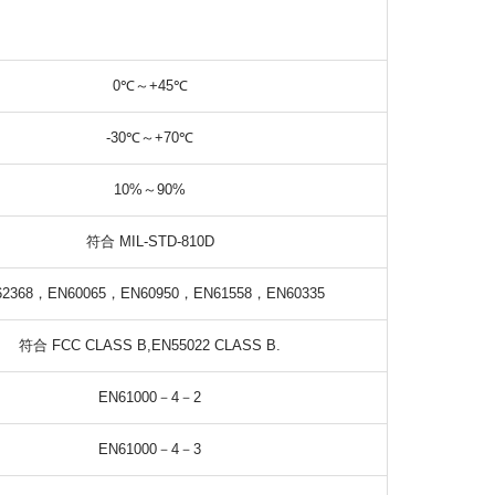
0℃～+45℃
-30℃～+70℃
10%～90%
符合 MIL-STD-810D
62368，EN60065，EN60950，EN61558，EN60335
符合 FCC CLASS B,EN55022 CLASS B.
EN61000－4－2
EN61000－4－3