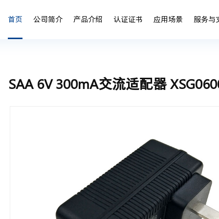
首页
公司简介
产品介绍
认证证书
应用场景
服务与
公司介绍
电池充电器
电池充电器应用案例
鑫粟家庭
锂电池充电器
SAA 6V 300mA交流适配器 XSG060
发展历程
电源适配器
电源适配器应用案例
企业文化
磷酸铁锂电池充
核心团队
定制类电源充电器
定制类电源充电器应用案例
诚聘英才
铅酸电池充电器
全球市场
镍氢电池充电器
公司荣誉
资质证书
专利商标