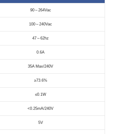
90～264Vac
100～240Vac
47～62hz
0.6A
35A Max/240V
≥73.6%
≤0.1W
<0.25mA/240V
5V