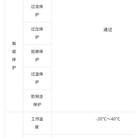
过流保
护
过压保
通过
护
智
能
短路保
保
护
护
过温保
护
防倒流
保护
-20℃～40℃
工作温
度: