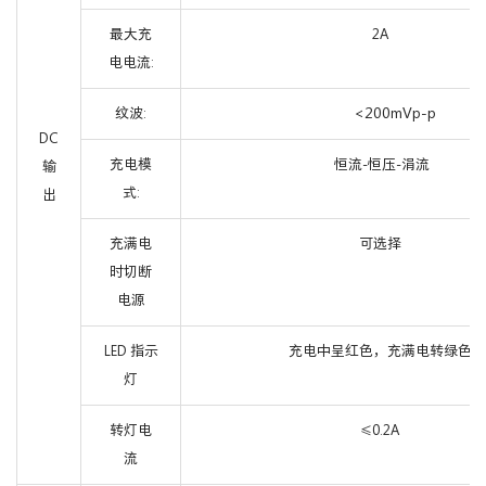
最大充
2A
电电流:
<200mVp-p
纹波:
DC
充电模
恒流-恒压-涓流
输
式:
出
充满电
可选择
时切断
电源
LED 指示
充电中呈红色，充满电转绿色
灯
转灯电
0.2A
≤
流