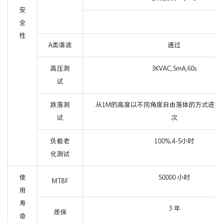
安
全
性
A类谐波
通过
高压测
3KVAC,5mA,60s
试
跌落测
从1M的高度以不同角度自由落体的方式进行
试
次
负载老
100%,4-5小时
化测试
使
50000 小时
MTBF
用
寿
3 年
质保
命