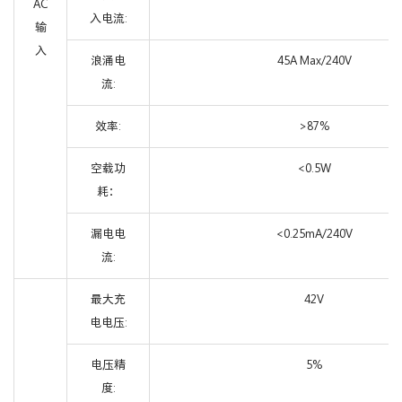
AC
入电流:
输
入
浪涌电
45A Max/240V
流:
效率:
>87%
空载功
<0.5W
耗：
漏电电
<0.25mA/240V
流:
最大充
42V
电电压:
电压精
5%
度: