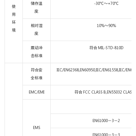
储存温
-30℃～+70℃
使
度:
用
环
相对湿
10%～90%
境
度:
震动冲
符合 MIL-STD-810D
击标准
符合安
IEC/EN62368,EN60950,IEC/EN61558,IEC/EN60
全标准
EMC/EMI
符合 FCC CLASS B,EN55032 CLASS 
EN61000－3－2
EMS
EN61000－3－3