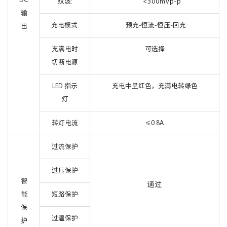
<300mVp-p
纹波:
输
充电模式:
预充-恒流-恒压-回充
出
充满电时
可选择
切断电源
LED 指示
充电中呈红色，充满电转绿色
灯
转灯电流
0.8A
≤
过流保护
过压保护
智
通过
能
短路保护
保
过温保护
护