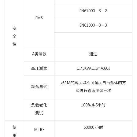
EN61000－3－2
EMS
EN61000－3－3
安
全
性
A类谐波
通过
高压测试
1.75KVAC,5mA,60s
从1M的高度以不同角度自由落体的方
跌落测试
式进行跌落测试三次
负载老化
100%,4-5小时
测试
使
50000 小时
MTBF
用