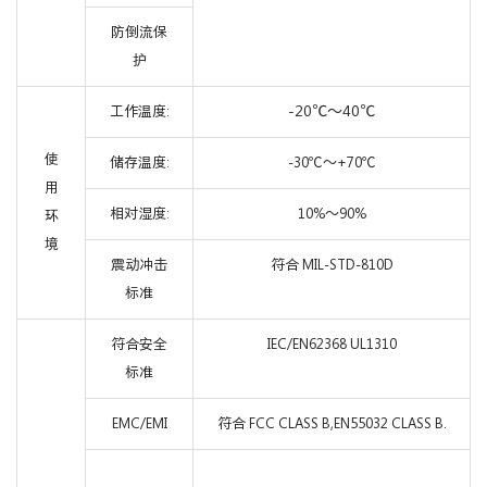
防倒流保
护
-20℃～40℃
工作温度:
使
储存温度:
-30℃～+70℃
用
相对湿度:
10%～90%
环
境
震动冲击
符合 MIL-STD-810D
标准
符合安全
IEC/EN62368 UL1310
标准
EMC/EMI
符合 FCC CLASS B,EN55032 CLASS B.