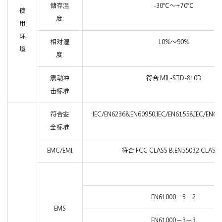
储存温
-30℃～+70℃
使
度:
用
环
相对湿
10%～90%
境
度:
震动冲
符合 MIL-STD-810D
击标准
符合安
IEC/EN62368,EN60950,IEC/EN61558,IEC/EN60
全标准
EMC/EMI
符合 FCC CLASS B,EN55032 CLASS 
EN61000－3－2
EMS
EN61000－3－3