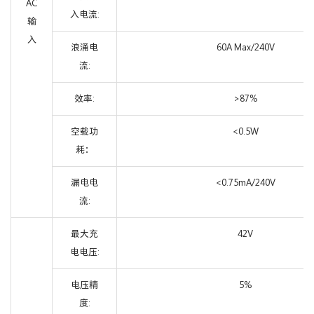
AC
入电流:
输
入
浪涌电
60A Max/240V
流:
效率:
>87%
空载功
<0.5W
耗：
漏电电
<0.75mA/240V
流:
最大充
42V
电电压:
电压精
5%
度: