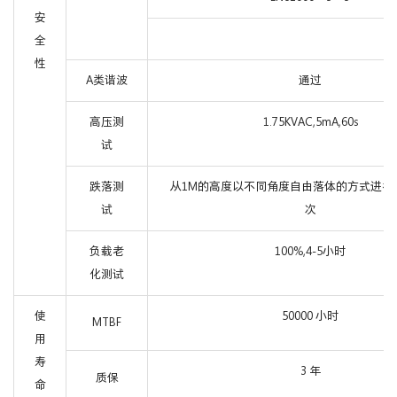
安
全
性
A类谐波
通过
高压测
1.75KVAC,5mA,60s
试
跌落测
从1M的高度以不同角度自由落体的方式进行
试
次
负载老
100%,4-5小时
化测试
使
50000 小时
MTBF
用
寿
3 年
质保
命