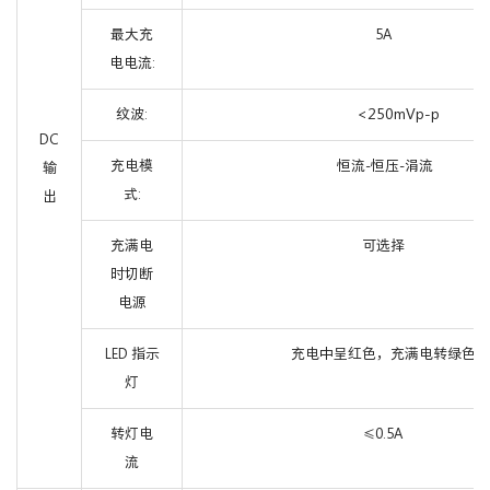
最大充
5A
电电流:
<250mVp-p
纹波:
DC
充电模
恒流-恒压-涓流
输
式:
出
充满电
可选择
时切断
电源
LED 指示
充电中呈红色，充满电转绿色
灯
转灯电
0.5A
≤
流