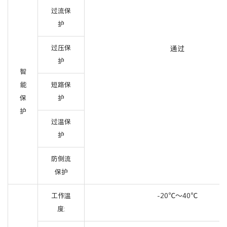
过流保
护
过压保
通过
护
智
能
短路保
保
护
护
过温保
护
防倒流
保护
-20℃～40℃
工作温
度: